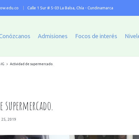
ow.edu.co
Calle 1 Sur # 5-03 La Balsa, Chía - Cundinamarca
Conózcanos
Admisiones
Focos de interés
Nivel
 IG
Actividad de supermercado.
e supermercado.
 25, 2019