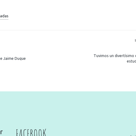
radas
R
Tuvimos un divertísimo d
e Jaime Duque
estud
FACEBOOK
r