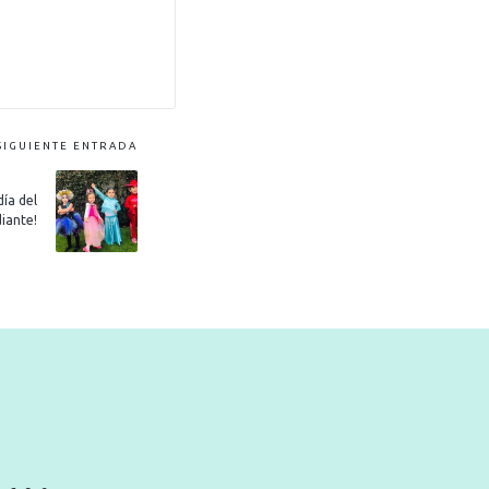
SIGUIENTE ENTRADA
ía del
iante!