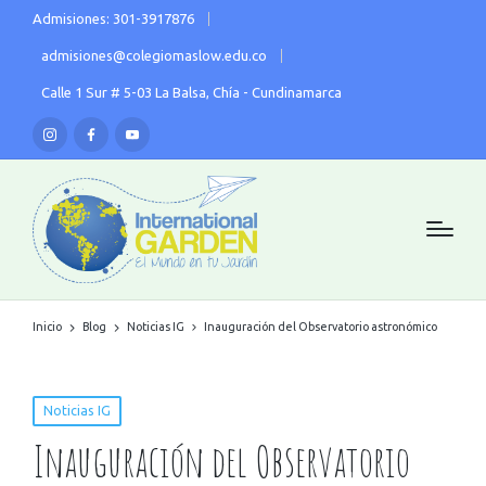
Admisiones: 301-3917876
admisiones@colegiomaslow.edu.co
Calle 1 Sur # 5-03 La Balsa, Chía - Cundinamarca
Inicio
Blog
Noticias IG
Inauguración del Observatorio astronómico
Noticias IG
Inauguración del Observatorio