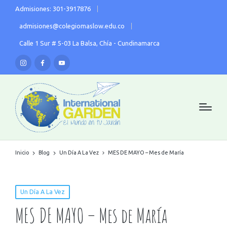
Admisiones: 301-3917876
admisiones@colegiomaslow.edu.co
Calle 1 Sur # 5-03 La Balsa, Chía - Cundinamarca
Inicio
Blog
Un Día A La Vez
MES DE MAYO – Mes de María
Un Día A La Vez
MES DE MAYO – Mes de María