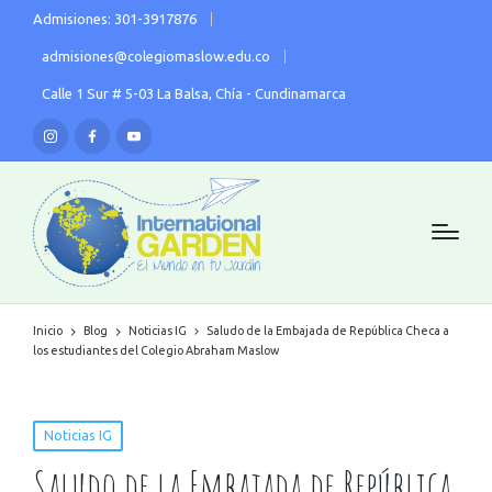
Admisiones: 301-3917876
admisiones@colegiomaslow.edu.co
Calle 1 Sur # 5-03 La Balsa, Chía - Cundinamarca
Inicio
Blog
Noticias IG
Saludo de la Embajada de República Checa a
los estudiantes del Colegio Abraham Maslow
Noticias IG
Saludo de la Embajada de República