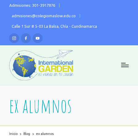
Admisiones: 301-3917876
admisiones@colegiomaslow.edu.co
Calle 1 Sur # 5-03 La Balsa, Chía - Cundinamarca
ex alumnos
Inicio
Blog
ex alumnos