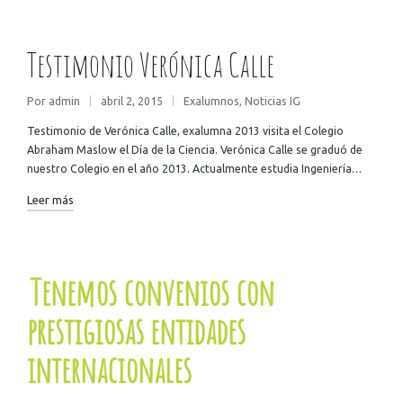
Testimonio Verónica Calle
Por
admin
abril 2, 2015
Exalumnos
,
Noticias IG
Testimonio de Verónica Calle, exalumna 2013 visita el Colegio
Abraham Maslow el Día de la Ciencia. Verónica Calle se graduó de
nuestro Colegio en el año 2013. Actualmente estudia Ingeniería…
Leer más
Tenemos convenios con
prestigiosas entidades
internacionales