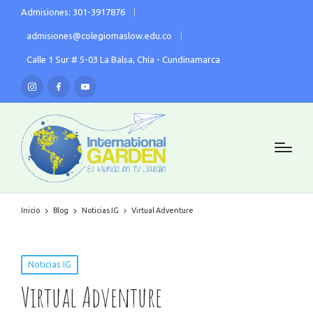
Admisiones: 301-3917876
admisiones@colegiomaslow.edu.co
Calle 1 Sur # 5-03 La Balsa, Chía - Cundinamarca
Inicio
Blog
Noticias IG
Virtual Adventure
Noticias IG
Virtual Adventure