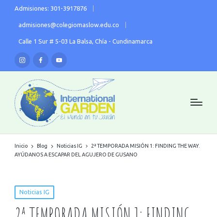
Admisiones: 301-3917876
admisiones@colegiomaslow.edu.co
Calle 1 Sur # 5-03 La Balsa, Chía - Cundinamarca
Inicio
Blog
Noticias IG
2ª TEMPORADA MISIÓN 1: FINDING THE WAY.
AYÚDANOS A ESCAPAR DEL AGUJERO DE GUSANO
Noticias IG
2ª TEMPORADA MISIÓN 1: FINDING