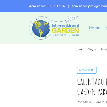
Admisiones: 301-3917876
admisiones@colegiomasl
Home
Inicio
Blog
Noticias
Noticias IG
Calentado 
Garden para
Por
admin
enero 1