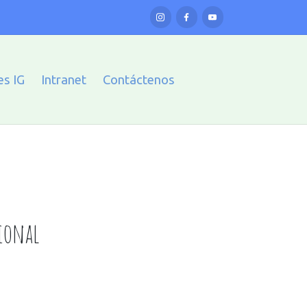
es IG
Intranet
Contáctenos
ional