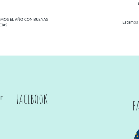
R
IAMOS EL AÑO CON BUENAS
¡Estamos l
CIAS
FACEBOOK
r
P