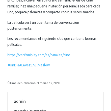
Entonces, incluyan en su horario semanal, el día de Cine
familiar, haz una pequeña invitación personalizada para cada
uno, prepara palomitas y comparte con tus seres amados.
La película será un buen tema de conversación
posteriormente.
Les recomendamos el siguiente sitio que contiene buenas
películas.
https://ver.famiplay.com/es/canales/cine
#UnDíaALaVezEnElMaslow
Última actualización el marzo 19, 2020
admin
Ver todas las entradas