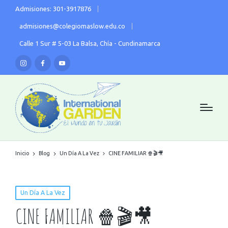
Admisiones: 301-3917876
admisiones@colegiomaslow.edu.co
Calle 1 Sur # 5-03 La Balsa, Chía - Cundinamarca
Inicio
Blog
Un Día A La Vez
CINE FAMILIAR 🍿🎬🎥
Un Día A La Vez
CINE FAMILIAR 🍿🎬🎥