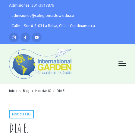
Admisiones: 301-3917876
admisiones@colegiomaslow.edu.co
Calle 1 Sur # 5-03 La Balsa, Chía - Cundinamarca
Inicio
Blog
Noticias IG
DIA E.
Noticias IG
DIA E.