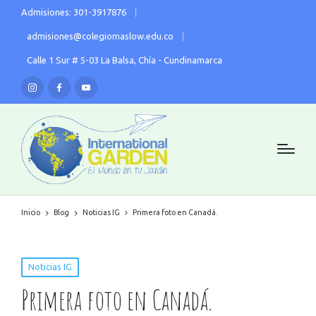
Admisiones: 301-3917876
admisiones@colegiomaslow.edu.co
Calle 1 Sur # 5-03 La Balsa, Chía - Cundinamarca
Inicio
Blog
Noticias IG
Primera foto en Canadá.
Noticias IG
Primera foto en Canadá.