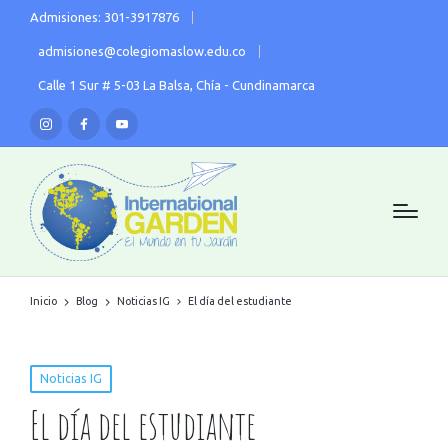
Admisiones: 301-3917876
admisiones@colegiomaslow.edu.co
Calle 1 Sur # 5-03 La Balsa, Chía - Cundinamarca
Inicio
Blog
Noticias IG
El día del estudiante
Noticias IG
El día del estudiante