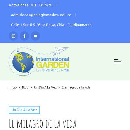
Admisiones: 301-3917876
admisiones@colegiomaslow.edu.co
Calle 1 Sur # 5-03 La Balsa, Chía - Cundinamarca
Inicio
Blog
Un Día A La Vez
El milagro de la vida
Un Día A La Vez
El milagro de la vida