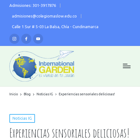
Admisiones: 301-3917876
admisiones@colegiomaslow.edu.co
Calle 1 Sur # 5-03 La Balsa, Chía - Cundinamarca
Inicio
Blog
Noticias IG
Experiencias sensoriales deliciosas!
Noticias IG
Experiencias sensoriales deliciosas!