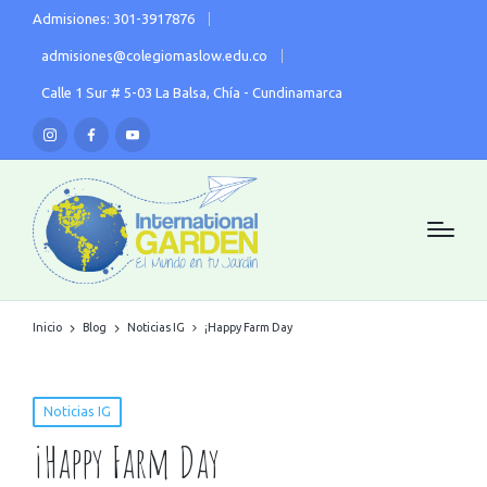
Admisiones: 301-3917876
admisiones@colegiomaslow.edu.co
Calle 1 Sur # 5-03 La Balsa, Chía - Cundinamarca
Inicio
Blog
Noticias IG
¡Happy Farm Day
Noticias IG
¡Happy Farm Day