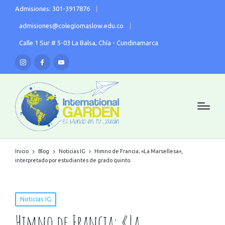
Admisiones: 301-3917876
admisiones@colegiomaslow.edu.co
Calle 1 Sur # 5-03 La Balsa, Chía - Cundinamarca
Inicio
Blog
Noticias IG
Himno de Francia; «La Marsellesa»,
interpretado por estudiantes de grado quinto.
Noticias IG
Himno de Francia; «La