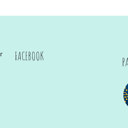
FACEBOOK
r
P