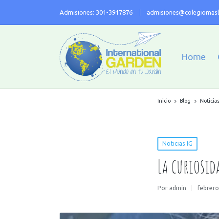
Admisiones: 301-3917876
admisiones@colegiomasl
Home
Inicio
Blog
Noticias
Noticias IG
La curiosid
Por
admin
febrero