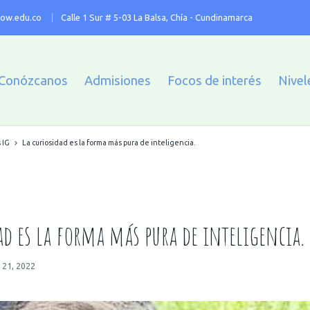
ow.edu.co
Calle 1 Sur # 5-03 La Balsa, Chía - Cundinamarca
Conózcanos
Admisiones
Focos de interés
Nivel
 IG
La curiosidad es la forma más pura de inteligencia.
ad es la forma más pura de inteligencia.
 21, 2022