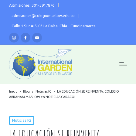
Admisiones: 301-3917876
admisiones@colegiomaslow.edu.co
Calle 1 Sur # 5-03 La Balsa, Chía - Cundinamarca
Inicio
Blog
Noticias IG
LA EDUCACIÓN SE REINVENTA: COLEGIO
ABRAHAM MASLOW en NOTICIAS CARACOL
Noticias IG
LA EDUCACIÓN SE REINVENTA: