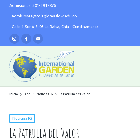
Admisiones: 301-3917876
admisiones@colegiomaslow.edu.co
Calle 1 Sur # 5-03 La Balsa, Chía - Cundinamarca
Inicio
Blog
Noticias IG
La Patrulla del Valor
Noticias IG
La Patrulla del Valor