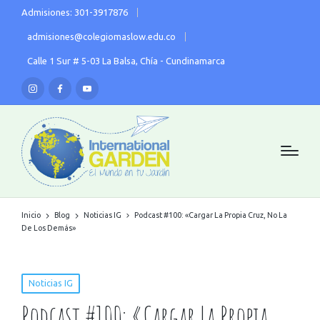
Admisiones: 301-3917876
admisiones@colegiomaslow.edu.co
Calle 1 Sur # 5-03 La Balsa, Chía - Cundinamarca
Inicio
Blog
Noticias IG
Podcast #100: «Cargar La Propia Cruz, No La
De Los Demás»
Noticias IG
Podcast #100: «Cargar La Propia