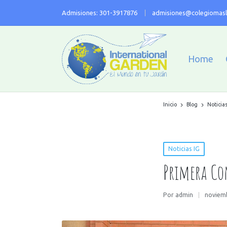
Admisiones: 301-3917876
admisiones@colegiomasl
Home
Inicio
Blog
Noticias
Noticias IG
Primera C
Por
admin
noviemb