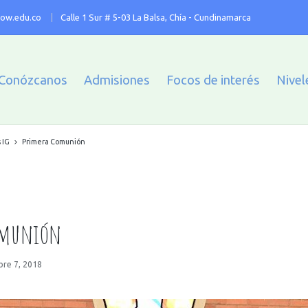
ow.edu.co
Calle 1 Sur # 5-03 La Balsa, Chía - Cundinamarca
Conózcanos
Admisiones
Focos de interés
Nivel
 IG
Primera Comunión
omunión
re 7, 2018