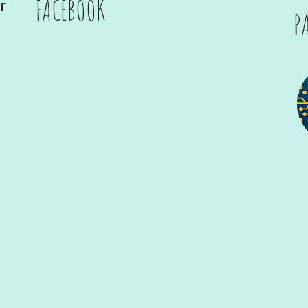
FACEBOOK
r
P