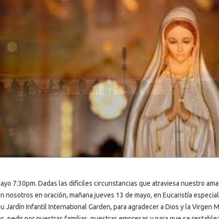
yo 7:30pm. Dadas las difíciles circunstancias que atraviesa nuestro am
con nosotros en oración, mañana jueves 13 de mayo, en Eucaristía especial
Jardín Infantil International Garden, para agradecer a Dios y la Virgen M
as, pedir por nuestras familias, nuestras empresas y para que se restabl