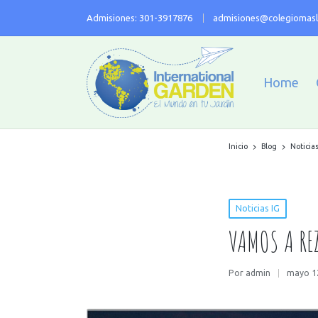
Admisiones: 301-3917876
admisiones@colegiomasl
Home
Inicio
Blog
Noticias
Noticias IG
VAMOS A RE
Por
admin
mayo 1