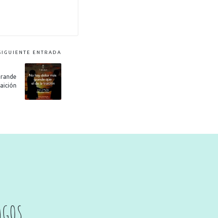
SIGUIENTE ENTRADA
grande
raición
AGOS