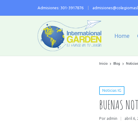
Admisiones: 301-3917876
admisiones@colegiomasl
Home
Inicio
Blog
Noticias
Noticias IG
BUENAS NOT
Por
admin
abril 6,