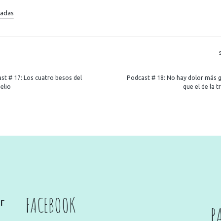
radas
R
st # 17: Los cuatro besos del
Podcast # 18: No hay dolor más 
elio
que el de la t
FACEBOOK
r
P