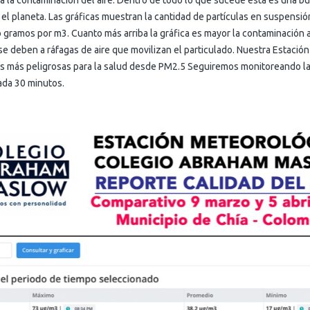
la contaminación del aire. Dentro de todo lo que sucede esta es una bu
 el planeta. Las gráficas muestran la cantidad de partículas en suspensión
 gramos por m3. Cuanto más arriba la gráfica es mayor la contaminación 
 se deben a ráfagas de aire que movilizan el particulado. Nuestra Estaci
as más peligrosas para la salud desde PM2.5 Seguiremos monitoreando la 
ada 30 minutos.