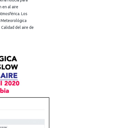
ena noticia para
 en al aire
atmosférica. Los
ón Meteorológica
Calidad del aire de