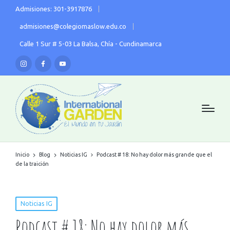
Admisiones: 301-3917876
admisiones@colegiomaslow.edu.co
Calle 1 Sur # 5-03 La Balsa, Chía - Cundinamarca
Inicio
Blog
Noticias IG
Podcast # 18: No hay dolor más grande que el
de la traición
Noticias IG
Podcast # 18: No hay dolor más