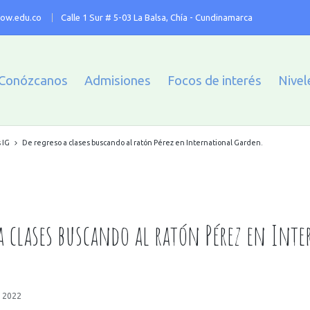
ow.edu.co
Calle 1 Sur # 5-03 La Balsa, Chía - Cundinamarca
Conózcanos
Admisiones
Focos de interés
Nivel
 IG
De regreso a clases buscando al ratón Pérez en International Garden.
a clases buscando al ratón Pérez en Int
, 2022