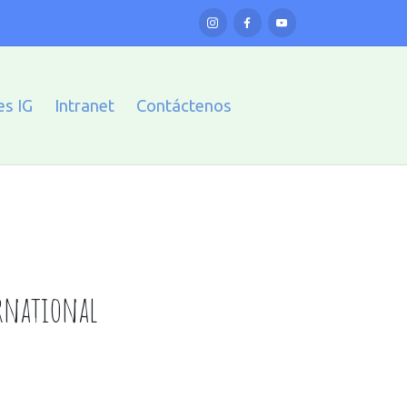
es IG
Intranet
Contáctenos
ernational