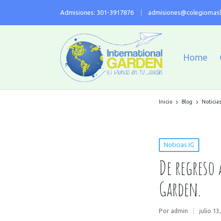
Admisiones: 301-3917876
admisiones@colegiomasl
Home
Inicio
Blog
Noticias
Noticias IG
De regreso 
Garden.
Por
admin
julio 13