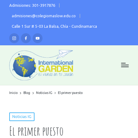
Admisiones: 301-3917876
admisiones@colegiomaslow.edu.co
Calle 1 Sur # 5-03 La Balsa, Chía - Cundinamarca
Inicio
Blog
Noticias IG
El primer puesto
Noticias IG
El primer puesto